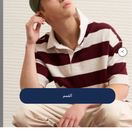
>
القمم