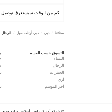
كم من الوقت سيستغرق توصيل ط
محلاتنا
/
دبي
/
دبي أوتلت مول
/
الرجال
التسوق حسب القسم
م
النساء
ح
الرجال
م
الجينزات
ش
آري
ا
آخر الموسم
س
ا
© شركة أمريكان إيجل أونلاين للإدارة جميع الح